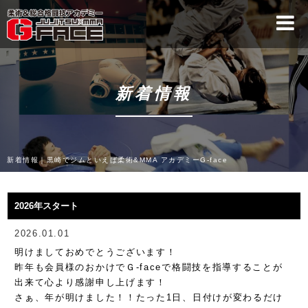
新着情報
新着情報｜黒崎でジムといえば柔術&MMA アカデミーG-face
2026年スタート
2026.01.01
明けましておめでとうございます！
昨年も会員様のおかけでＧ-faceで格闘技を指導することが
出来て心より感謝申し上げます！
さぁ、年が明けました！！たった1日、日付けが変わるだけ